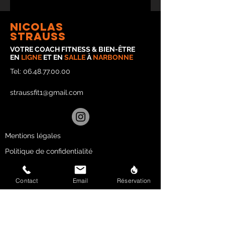
nicolas
strauss
VOTRE COACH FITNESS & BIEN-ÊTRE
EN
LIGNE
ET EN
SALLE
À
NARBONNE
Tel:
06.48.77.00.00
straussfit1@gmail.com
Mentions légales
Politique de confidentialité
CONTACTEZ
Contact
Email
Réservation
STRAUSSFIT
Nom et prénom