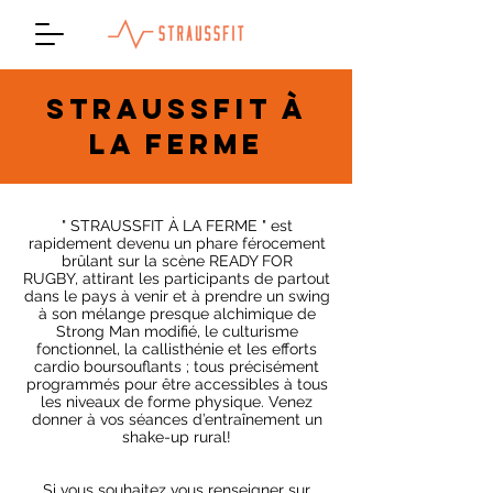
STRAUSSFIT À
LA FERME
" STRAUSSFIT À LA FERME " est
rapidement devenu un phare férocement
brûlant sur la scène READY FOR
RUGBY,
attirant les participants de partout
dans le pays à venir et à prendre un swing
à son mélange presque alchimique de
Strong Man modifié, le culturisme
fonctionnel, la callisthénie et les efforts
cardio boursouflants ; tous précisément
programmés pour être accessibles à tous
les niveaux de forme physique. Venez
donner à vos séances d’entraînement un
shake-up rural!
Si vous souhaitez vous renseigner sur