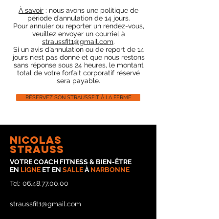
À savoir
: n
ous avons une politique de
période d’annulation de 14 jours.
Pour annuler ou reporter un rendez-vous,
veuillez envoyer un courriel à
straussfit1@gmail.com
.
Si un avis d’annulation ou de report de 14
jours n’est pas donné et que nous restons
sans réponse sous 24 heures, le montant
total de votre forfait corporatif réservé
sera payable.
RÉSERVEZ SON STRAUSSFIT À LA FERME
nicolas
strauss
VOTRE COACH FITNESS & BIEN-ÊTRE
EN
LIGNE
ET EN
SALLE
À
NARBONNE
Tel:
06.48.77.00.00
straussfit1@gmail.com