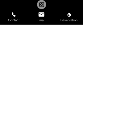
Mentions légales
Contact
Email
Réservation
Politique de confidentialité
CONTACTEZ
STRAUSSFIT
Nom et prénom
Email
Téléphone
Votre message